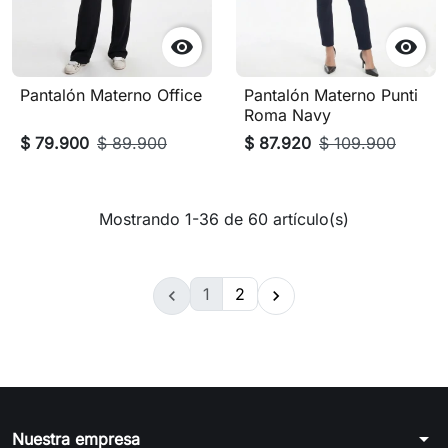


Pantalón Materno Office
Pantalón Materno Punti
Roma Navy
$ 79.900
$ 89.900
$ 87.920
$ 109.900
Mostrando 1-36 de 60 artículo(s)
1
2


arrow_drop_down
Nuestra empresa