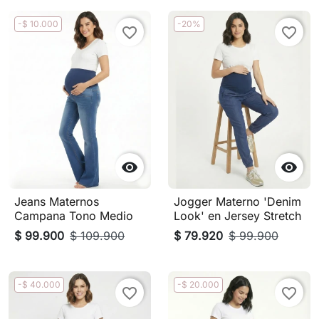
-$ 10.000
-20%
favorite_border
favorite_border


Jeans Maternos
Jogger Materno 'Denim
Campana Tono Medio
Look' en Jersey Stretch
$ 99.900
$ 109.900
$ 79.920
$ 99.900
-$ 40.000
-$ 20.000
favorite_border
favorite_border