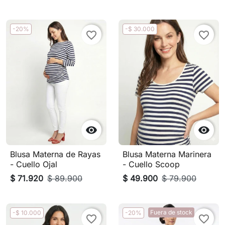
-20%
-$ 30.000
favorite_border
favorite_border


Blusa Materna de Rayas
Blusa Materna Marinera
- Cuello Ojal
- Cuello Scoop
$ 71.920
$ 89.900
$ 49.900
$ 79.900
Fuera de stock
-$ 10.000
-20%
favorite_border
favorite_border