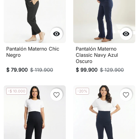


Pantalón Materno Chic
Pantalón Materno
Negro
Classic Navy Azul
Oscuro
$ 79.900
$ 119.900
$ 99.900
$ 129.900
-$ 10.000
-20%
favorite_border
favorite_border