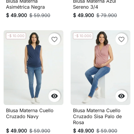
Blusa Materna
Blusa Materna Azul
Asimétrica Negra
Sereno 3/4
$ 49.900
$ 59.900
$ 49.900
$ 79.900
-$ 10.000
-$ 10.000
favorite_border
favorite_border


Blusa Materna Cuello
Blusa Materna Cuello
Cruzado Navy
Cruzado Sisa Palo de
Rosa
$ 49.900
$ 59.900
$ 49.900
$ 59.900