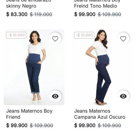
skinny Negro
Freind Tono Medio
$ 83.300
$ 119.000
$ 99.900
$ 109.900
-$ 10.000
-$ 10.000
favorite_border
favorite_border


Jeans Maternos Boy
Jeans Maternos
Friend
Campana Azul Oscuro
$ 99.900
$ 109.900
$ 99.900
$ 109.900