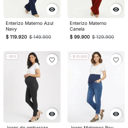


Enterizo Materno Azul
Enterizo Materno
Navy
Canela
$ 119.920
$ 149.900
$ 99.900
$ 129.900
-30%
-$ 10.000
favorite_border
favorite_border


Jeans de embarazo
Jeans Maternos Boy