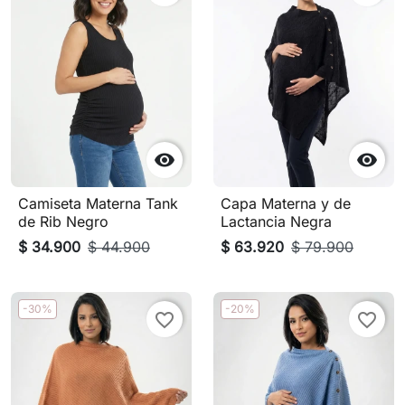


Camiseta Materna Tank
Capa Materna y de
de Rib Negro
Lactancia Negra
$ 34.900
$ 44.900
$ 63.920
$ 79.900
-30%
-20%
favorite_border
favorite_border