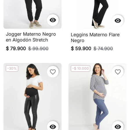


Jogger Materno Negro
Leggins Materno Flare
en Algodón Stretch
Negro
$ 79.900
$ 99.900
$ 59.900
$ 74.900
-30%
-$ 10.000
favorite_border
favorite_border

