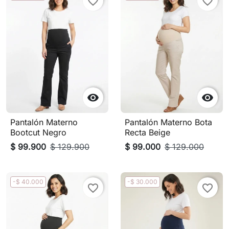
favorite_border
favorite_border


Pantalón Materno
Pantalón Materno Bota
Bootcut Negro
Recta Beige
$ 99.900
$ 129.900
$ 99.000
$ 129.000
-$ 40.000
-$ 30.000
favorite_border
favorite_border