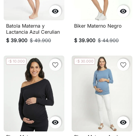


Batola Materna y
Biker Materno Negro
Lactancia Azul Cerulian
$ 39.900
$ 49.900
$ 39.900
$ 44.900
-$ 10.000
-$ 30.000
favorite_border
favorite_border

