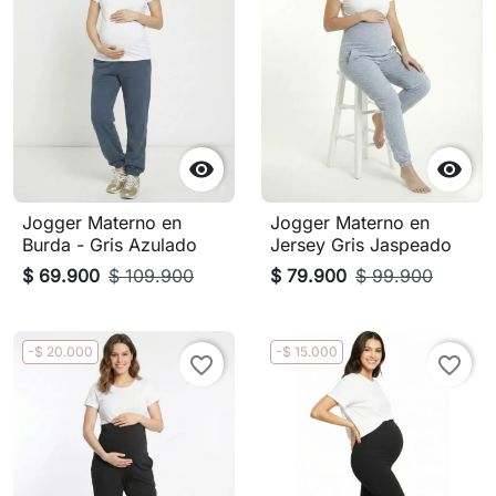


Jogger Materno en
Jogger Materno en
Burda - Gris Azulado
Jersey Gris Jaspeado
$ 69.900
$ 109.900
$ 79.900
$ 99.900
-$ 20.000
-$ 15.000
favorite_border
favorite_border