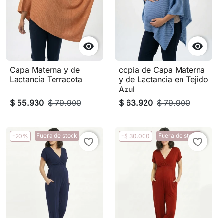


Capa Materna y de
copia de Capa Materna
Lactancia Terracota
y de Lactancia en Tejido
Azul
$ 55.930
$ 79.900
$ 63.920
$ 79.900
Fuera de stock
Fuera de stock
-20%
-$ 30.000
favorite_border
favorite_border