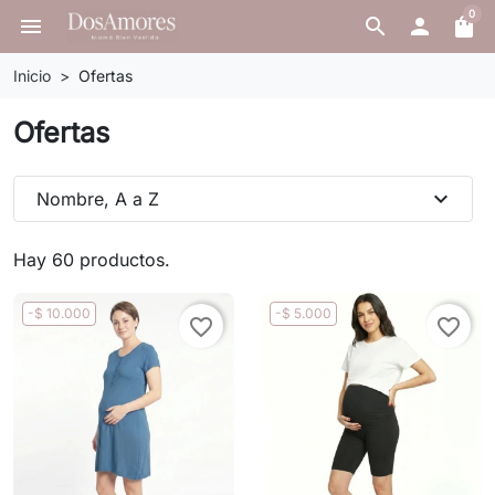
0
menu
search

shopping_bag
Inicio
Ofertas
Ofertas
expand_more
Nombre, A a Z
Hay 60 productos.
-$ 10.000
-$ 5.000
favorite_border
favorite_border