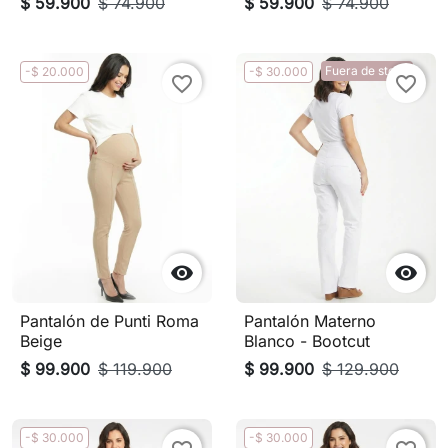
$ 59.900
$ 74.900
$ 59.900
$ 74.900
Fuera de stock
-$ 20.000
-$ 30.000
favorite_border
favorite_border


Pantalón de Punti Roma
Pantalón Materno
Beige
Blanco - Bootcut
$ 99.900
$ 119.900
$ 99.900
$ 129.900
-$ 30.000
-$ 30.000