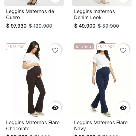
Leggins Maternos de
Leggins maternos
Cuero
Denim Look
$ 97.930
$ 139.900
$ 49.900
$ 59.900
¡En oferta!
-$ 15.000
-$ 15.000
favorite_border
favorite_border


Leggins Maternos Flare
Leggins Maternos Flare
Chocolate
Navy