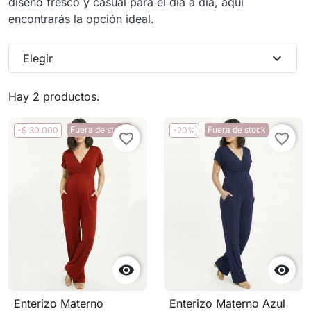
diseño fresco y casual para el día a día, aquí
encontrarás la opción ideal.
expand_more
Elegir
Hay 2 productos.
Fuera de stock
Fuera de stock
-$ 30.000
-20%
favorite_border
favorite_border


Enterizo Materno
Enterizo Materno Azul