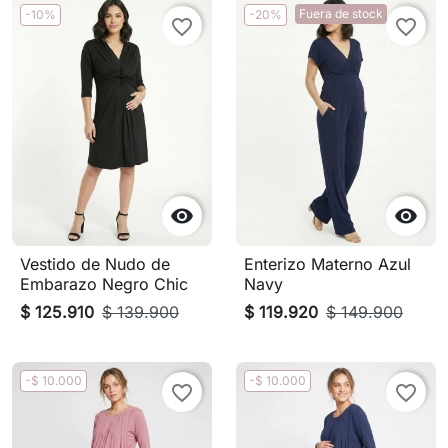
Fuera de stock
-10%
-20%
favorite_border
favorite_border


Vestido de Nudo de
Enterizo Materno Azul
Embarazo Negro Chic
Navy
$ 125.910
$ 139.900
$ 119.920
$ 149.900
-$ 10.000
-$ 10.000
favorite_border
favorite_border