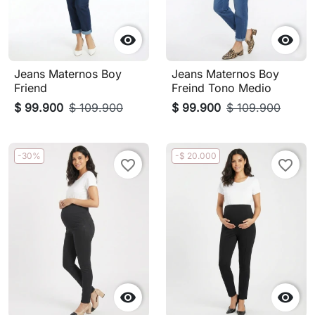


Jeans Maternos Boy
Jeans Maternos Boy
Friend
Freind Tono Medio
$ 99.900
$ 109.900
$ 99.900
$ 109.900
-30%
-$ 20.000
favorite_border
favorite_border

