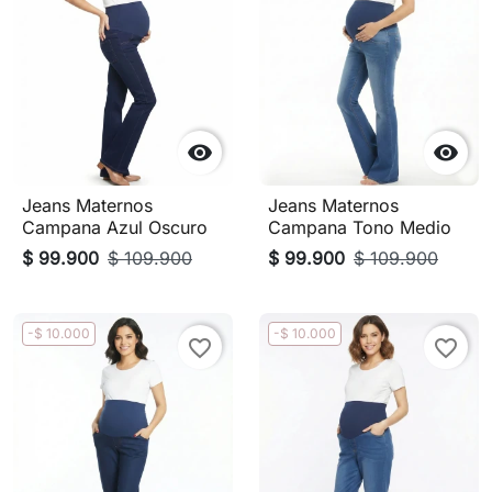


Jeans Maternos
Jeans Maternos
Campana Azul Oscuro
Campana Tono Medio
$ 99.900
$ 109.900
$ 99.900
$ 109.900
-$ 10.000
-$ 10.000
favorite_border
favorite_border