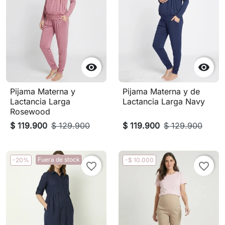


Pijama Materna y
Pijama Materna y de
Lactancia Larga
Lactancia Larga Navy
Rosewood
$ 119.900
$ 129.900
$ 119.900
$ 129.900
Fuera de stock
-20%
-$ 10.000
favorite_border
favorite_border