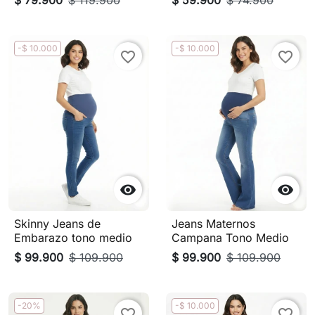
-$ 10.000
-$ 10.000
favorite_border
favorite_border


Skinny Jeans de
Jeans Maternos
Embarazo tono medio
Campana Tono Medio
$ 99.900
$ 109.900
$ 99.900
$ 109.900
-20%
-$ 10.000
favorite_border
favorite_border