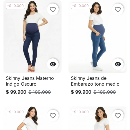
-$ 10.000
-$ 10.000
favorite_border
favorite_border


Skinny Jeans Materno
Skinny Jeans de
Indigo Oscuro
Embarazo tono medio
$ 99.900
$ 109.900
$ 99.900
$ 109.900
-$ 10.000
-$ 10.000
favorite_border
favorite_border