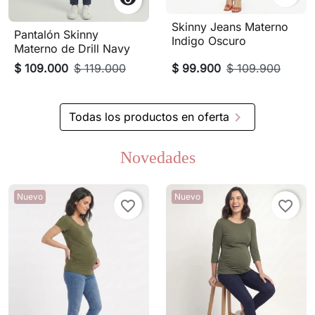

Skinny Jeans Materno
Pantalón Skinny
Indigo Oscuro
Materno de Drill Navy
$ 109.000
$ 119.000
$ 99.900
$ 109.900

Todas los productos en oferta
Novedades
Nuevo
Nuevo
favorite_border
favorite_border