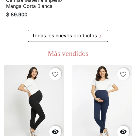
Camisa Materna Imperio
Manga Corta Blanca
$ 89.900

Todas los nuevos productos
Más vendidos
favorite_border
favorite_border

