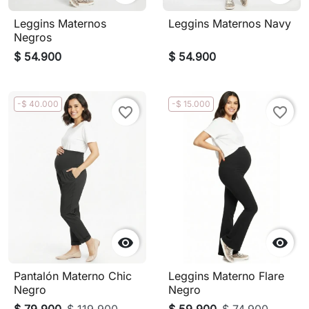
Leggins Maternos
Leggins Maternos Navy
Negros
$ 54.900
$ 54.900
-$ 40.000
-$ 15.000
favorite_border
favorite_border


Pantalón Materno Chic
Leggins Materno Flare
Negro
Negro
$ 79.900
$ 119.900
$ 59.900
$ 74.900