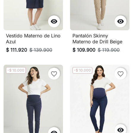


Vestido Materno de Lino
Pantalón Skinny
Azul
Materno de Drill Beige
$ 111.920
$ 139.900
$ 109.900
$ 119.900
-$ 10.000
-$ 10.000
favorite_border
favorite_border
