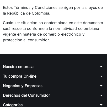
Estos Términos y Condiciones se rigen por las leyes de
la República de Colombia.
Cualquier situación no contemplada en este documento
será resuelta conforme a la normatividad colombiana
vigente en materia de comercio electrónico y
protección al consumidor.
arrow_drop_down
Nuestra empresa
arrow_drop_down
Tu compra On-line
arrow_drop_down
Negocios y Empresas
arrow_drop_down
Derechos del Consumidor
arrow_drop_down
Categorías