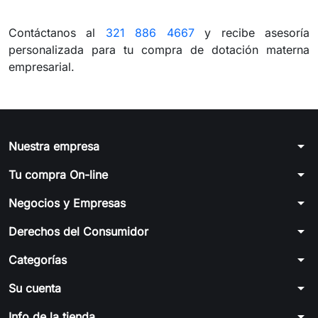
Contáctanos al
321 886 4667
y recibe asesoría
personalizada para tu compra de dotación materna
empresarial.
arrow_drop_down
Nuestra empresa
arrow_drop_down
Tu compra On-line
arrow_drop_down
Negocios y Empresas
arrow_drop_down
Derechos del Consumidor
arrow_drop_down
Categorías
arrow_drop_down
Su cuenta
arrow_drop_down
Info de la tienda