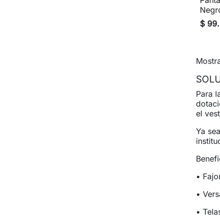
Panta
Negr
$ 99
Mostra
SOLU
Para l
dotaci
el ves
Ya sea
instit
Benefi
•
Fajo
•
Vers
•
Tela