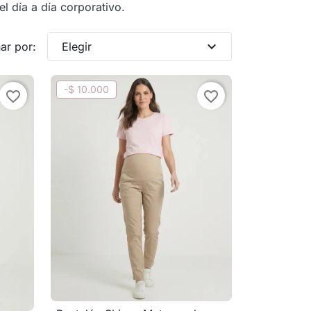
el día a día corporativo.
expand_more
ar por:
Elegir
-$ 10.000
favorite_border
favorite_border