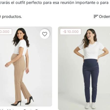
rarás el outfit perfecto para esa reunión importante o para 
sort
0 productos.
Orden
30.000
-$ 10.000
favorite_border