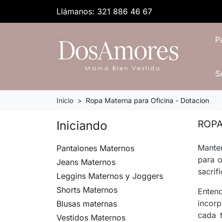
Llámanos:
321 886 46 67
P
S
Inicio
Ropa Materna para Oficina - Dotacion
ROPA
Iniciando
Manten
Pantalones Maternos
para o
Jeans Maternos
sacrif
Leggins Maternos y Joggers
Shorts Maternos
Entend
incorp
Blusas maternas
cada t
Vestidos Maternos