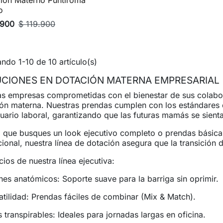
lon Materno Puntiroma

Vista rápida
o
.900
$ 119.900
ndo 1-10 de 10 artículo(s)
CIONES EN DOTACIÓN MATERNA EMPRESARIAL
as empresas comprometidas con el bienestar de sus colab
ón materna. Nuestras prendas cumplen con los estándares 
tuario laboral, garantizando que las futuras mamás se sienta
 que busques un look ejecutivo completo o prendas básic
ucional, nuestra línea de dotación asegura que la transición
cios de nuestra línea ejecutiva:
nes anatómicos: Soporte suave para la barriga sin oprimir.
atilidad: Prendas fáciles de combinar (Mix & Match).
s transpirables: Ideales para jornadas largas en oficina.