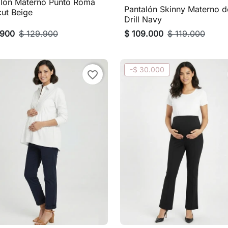
alón Materno Punto Roma

Vista rápida
Pantalón Skinny Materno d
ut Beige

Vista rápida
Drill Navy
.900
$ 129.900
$ 109.000
$ 119.000
-$ 30.000
favorite_border