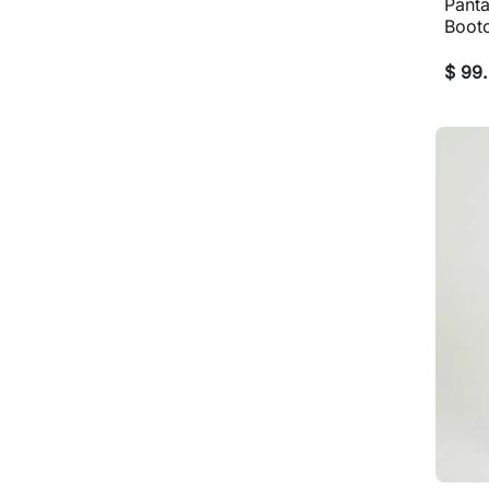
Pant
Bootc
$ 99