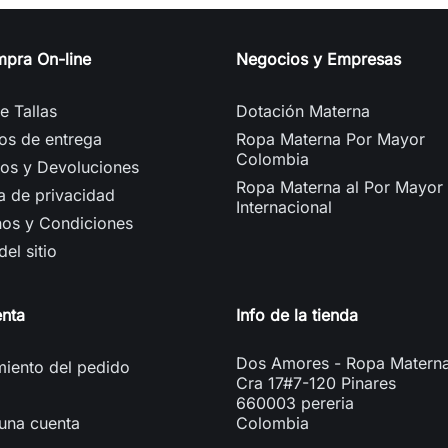
mpra On-line
Negocios y Empresas
e Tallas
Dotación Materna
os de entrega
Ropa Materna Por Mayor
Colombia
os y Devoluciones
Ropa Materna al Por Mayor
ca de privacidad
Internacional
nos y Condiciones
el sitio
enta
Info de la tienda
Dos Amores - Ropa Matern
iento del pedido
Cra 17#7-120 Pinares
660003 pereria
una cuenta
Colombia