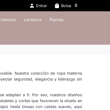

shopping_bag
0
Entrar
Bolsa
Enterizos
Lactancia
Pijamas
osible. Nuestra colección de ropa materna
yectar seguridad, elegancia y liderazgo sin
e adapten a ti. Por eso, nuestros diseños
justables y cortes que favorecen la silueta en
lápiz hasta blusas con caídas suaves, aquí