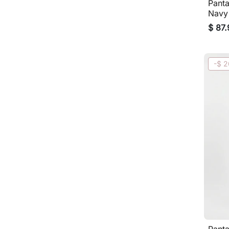
Pant
Navy
$ 87
-$ 