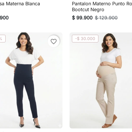
sa Materna Blanca
Pantalon Materno Punto R

Vista rápida

Vista rápida
Bootcut Negro
.900
$ 99.900
$ 129.900
%
-$ 30.000
favorite_border