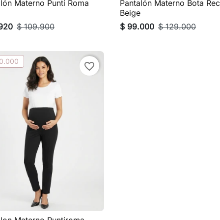
alón Materno Punti Roma
Pantalón Materno Bota Rec

Vista rápida

Vista rápida
Beige
.920
$ 109.900
$ 99.000
$ 129.000
20.000
favorite_border