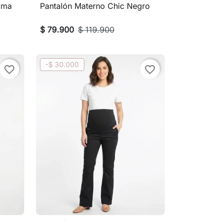
oma
Pantalón Materno Chic Negro

Vista rápida
$ 79.900
$ 119.900
-$ 30.000
favorite_border
favorite_border