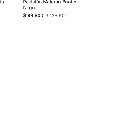
ta
Pantalón Materno Bootcut

Vista rápida
Negro
$ 99.900
$ 129.900