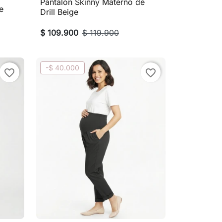
Pantalón Skinny Materno de

Vista rápida
e
Drill Beige
$ 109.900
$ 119.900
-$ 40.000
favorite_border
favorite_border