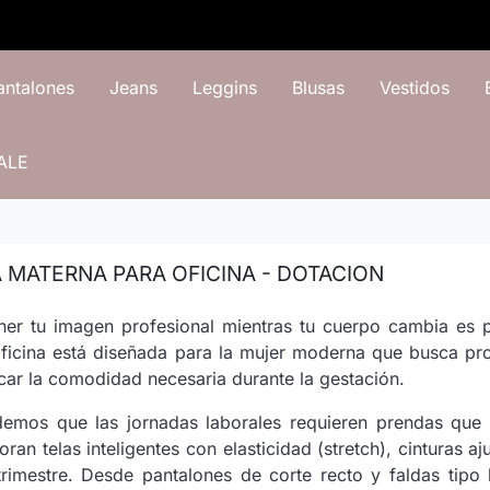
antalones
Jeans
Leggins
Blusas
Vestidos
ALE
 MATERNA PARA OFICINA - DOTACION
er tu imagen profesional mientras tu cuerpo cambia es p
ficina está diseñada para la mujer moderna que busca pro
icar la comodidad necesaria durante la gestación.
emos que las jornadas laborales requieren prendas que s
oran telas inteligentes con elasticidad (stretch), cinturas a
rimestre. Desde pantalones de corte recto y faldas tipo 