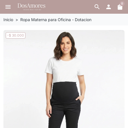
0
menu
search

shopping_bag
Inicio
Ropa Materna para Oficina - Dotacion
-$ 30.000