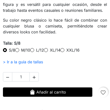
figura y es versátil para cualquier ocasión, desde el
trabajo hasta eventos casuales o reuniones familiares.
Su color negro clásico lo hace fácil de combinar con
cualquier blusa o camiseta, permitiéndote crear
diversos looks con facilidad.
Talla: S/8
S/8
M/10
L/12
XL/14
XXL/16
> Ir a la guía de tallas


shopping_bag
Añadir al carrito
favorite_border