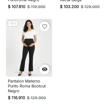
$ 107.910
$ 119.900
$ 103.200
$ 129.000
-10%
favorite_border

Pantalon Materno
Punto Roma Bootcut
Negro
$ 116.910
$ 129.900