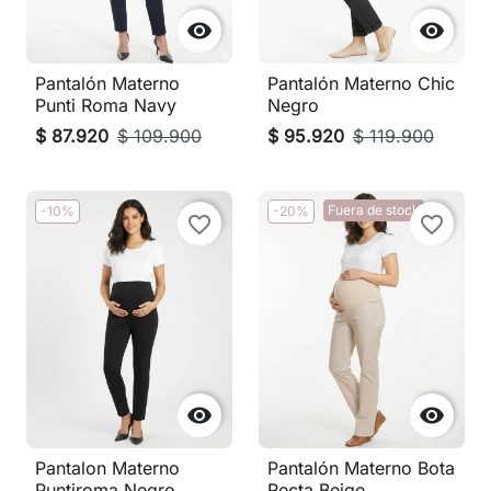


Pantalón Materno
Pantalón Materno Chic
Punti Roma Navy
Negro
$ 87.920
$ 109.900
$ 95.920
$ 119.900
Fuera de stock
-10%
-20%
favorite_border
favorite_border


Pantalon Materno
Pantalón Materno Bota
Puntiroma Negro
Recta Beige