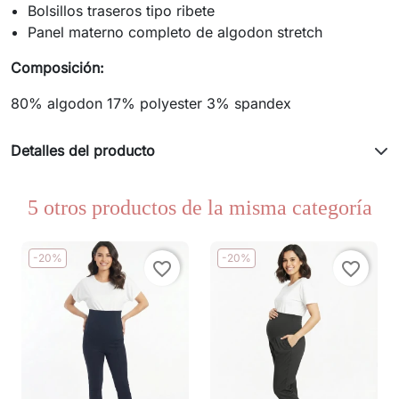
Bolsillos traseros tipo ribete
Panel materno completo de algodon stretch
Composición:
80% algodon 17% polyester 3% spandex
Detalles del producto
5 otros productos de la misma categoría
-20%
-20%
favorite_border
favorite_border