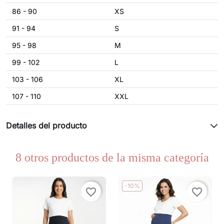
86 - 90
XS
91 - 94
S
95 - 98
M
99 - 102
L
103 - 106
XL
107 - 110
XXL
Detalles del producto
8 otros productos de la misma categoría
-10%
favorite_border
favorite_border