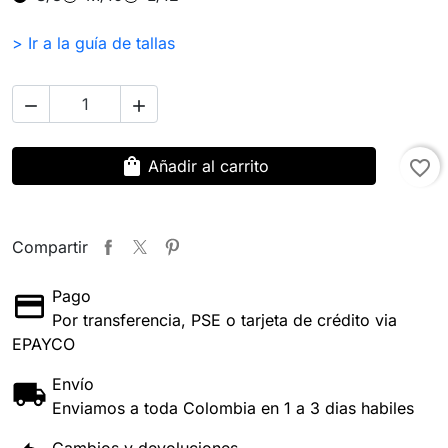
> Ir a la guía de tallas


shopping_bag
Añadir al carrito
favorite_border
Compartir
Pago
Por transferencia, PSE o tarjeta de crédito via
EPAYCO
Envío
Enviamos a toda Colombia en 1 a 3 dias habiles