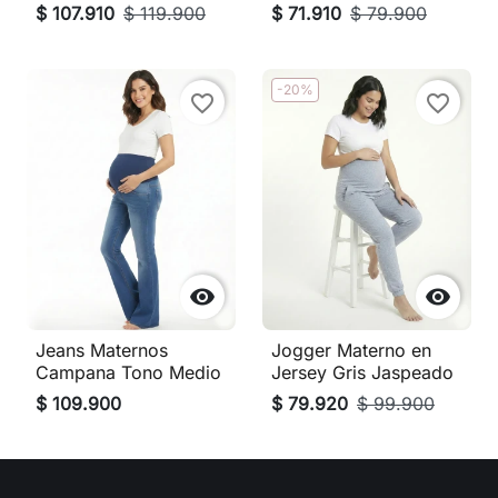
$ 107.910
$ 119.900
$ 71.910
$ 79.900
-20%
favorite_border
favorite_border


Jeans Maternos
Jogger Materno en
Campana Tono Medio
Jersey Gris Jaspeado
$ 109.900
$ 79.920
$ 99.900