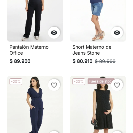


Pantalón Materno
Short Materno de
Office
Jeans Stone
$ 89.900
$ 80.910
$ 89.900
Fuera de stock
-20%
-20%
favorite_border
favorite_border