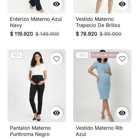


Enterizo Materno Azul
Vestido Materno
Navy
Trapecio De Brillos
$ 119.920
$ 149.900
$ 79.920
$ 99.900
Fuera de stock
-10%
-10%
favorite_border
favorite_border


Pantalon Materno
Vestido Materno Rib
Puntiroma Negro
Azul