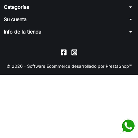
arrow_drop_down
Categorías
arrow_drop_down
Su cuenta
arrow_drop_down
Info de la tienda
© 2026 - Software Ecommerce desarrollado por PrestaShop™