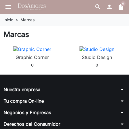
0
menu
search

shopping_bag
Inicio
Marcas
Marcas
Graphic Corner
Studio Design
0
0
arrow_drop_down
Nuestra empresa
arrow_drop_down
Tu compra On-line
arrow_drop_down
Negocios y Empresas
arrow_drop_down
Derechos del Consumidor