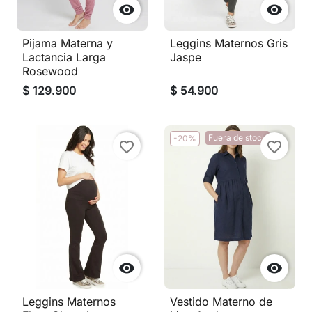


Pijama Materna y
Leggins Maternos Gris
Lactancia Larga
Jaspe
Rosewood
$ 129.900
$ 54.900
Fuera de stock
-20%
favorite_border
favorite_border


Leggins Maternos
Vestido Materno de