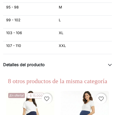
95 - 98
M
99 - 102
L
103 - 106
XL
107 - 110
XXL
Detalles del producto
8 otros productos de la misma categoría
¡En oferta!
-$ 15.000
favorite_border
favorite_border