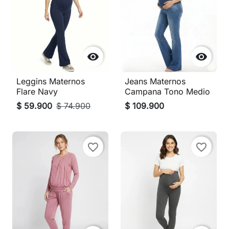


Leggins Maternos
Jeans Maternos
Flare Navy
Campana Tono Medio
$ 59.900
$ 74.900
$ 109.900
favorite_border
favorite_border