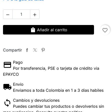


shopping_bag
Añadir al carrito
favorite_border
Compartir
Pago
Por transferencia, PSE o tarjeta de crédito via
EPAYCO
Envío
Enviamos a toda Colombia en 1 a 3 dias habiles
Cambios y devoluciones
Puedes cambiar tus productos o devolverlos sin