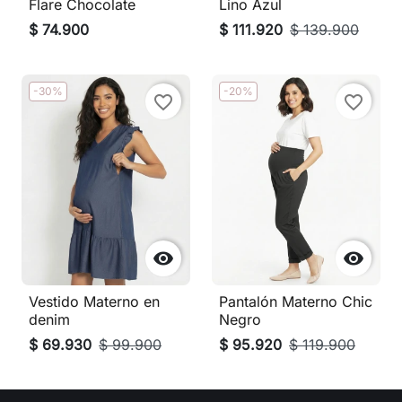
Flare Chocolate
Lino Azul
$ 74.900
$ 111.920
$ 139.900
-30%
-20%
favorite_border
favorite_border


Vestido Materno en
Pantalón Materno Chic
denim
Negro
$ 69.930
$ 99.900
$ 95.920
$ 119.900