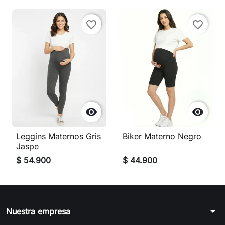
favorite_border
favorite_border


Leggins Maternos Gris
Biker Materno Negro
Jaspe
$ 54.900
$ 44.900
arrow_drop_down
Nuestra empresa