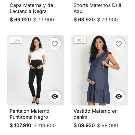
Capa Materna y de
Shorts Maternos Drill
Lactancia Negra
Azul
$ 63.920
$ 79.900
$ 63.920
$ 79.900
-10%
-30%
favorite_border
favorite_border


Pantalon Materno
Vestido Materno en
Puntiroma Negro
denim
$ 107.910
$ 119.900
$ 69.930
$ 99.900