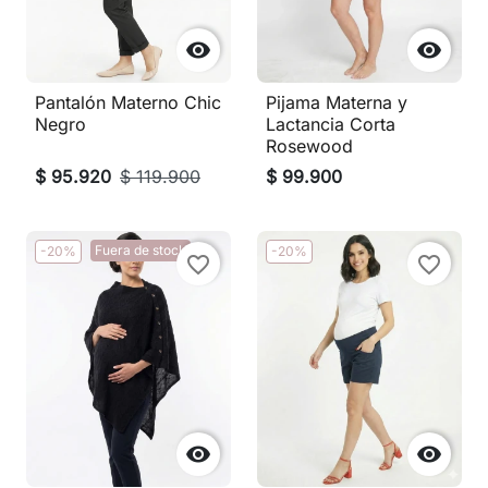


Pantalón Materno Chic
Pijama Materna y
Negro
Lactancia Corta
Rosewood
$ 95.920
$ 119.900
$ 99.900
Fuera de stock
-20%
-20%
favorite_border
favorite_border

