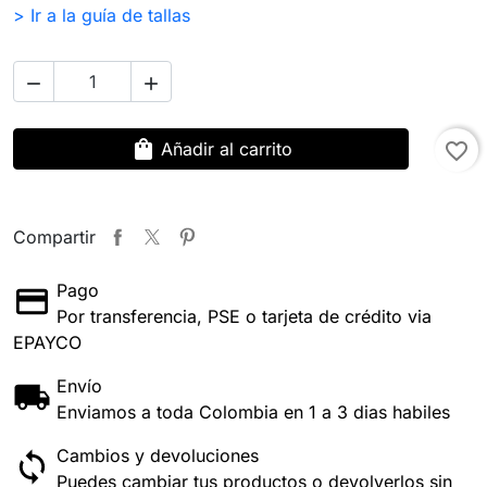
> Ir a la guía de tallas


shopping_bag
Añadir al carrito
favorite_border
Compartir
Pago
Por transferencia, PSE o tarjeta de crédito via
EPAYCO
Envío
Enviamos a toda Colombia en 1 a 3 dias habiles
Cambios y devoluciones
Puedes cambiar tus productos o devolverlos sin