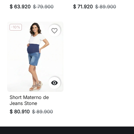
$ 63.920
$ 79.900
$ 71.920
$ 89.900
-10%
favorite_border

Short Materno de
Jeans Stone
$ 80.910
$ 89.900