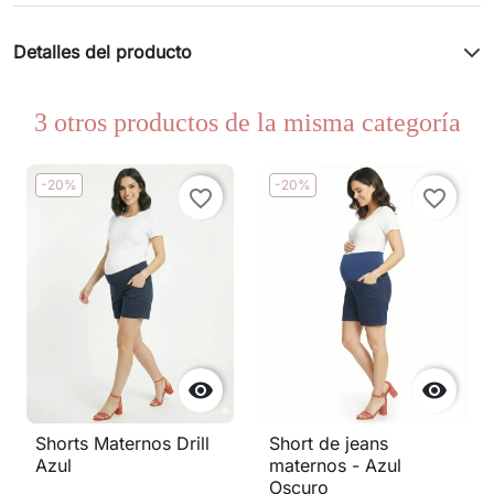
Detalles del producto
3 otros productos de la misma categoría
-20%
-20%
favorite_border
favorite_border


Shorts Maternos Drill
Short de jeans
Azul
maternos - Azul
Oscuro