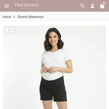
0
menu
search

shopping_bag
Inicio
Shorts Maternos
-20%