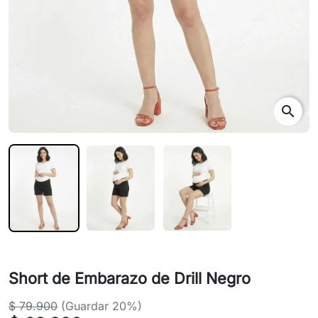
search
Short de Embarazo de Drill Negro
$ 79.900
(Guardar 20%)