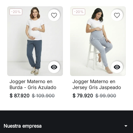
-20%
-20%
favorite_border
favorite_border


Jogger Materno en
Jogger Materno en
Burda - Gris Azulado
Jersey Gris Jaspeado
$ 87.920
$ 109.900
$ 79.920
$ 99.900
arrow_drop_down
Nuestra empresa