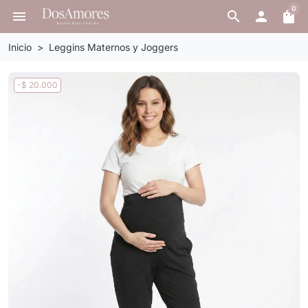
0
menu
search

shopping_bag
Inicio
Leggins Maternos y Joggers
-$ 20.000