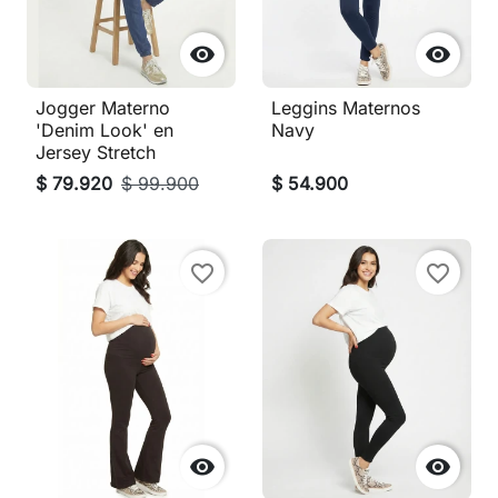


Jogger Materno
Leggins Maternos
'Denim Look' en
Navy
Jersey Stretch
$ 79.920
$ 99.900
$ 54.900
favorite_border
favorite_border

