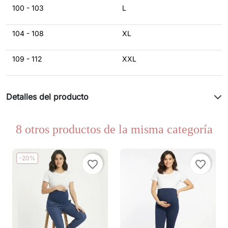
100 - 103
L
104 - 108
XL
109 - 112
XXL
Detalles del producto
8 otros productos de la misma categoría
-20%
favorite_border
favorite_border