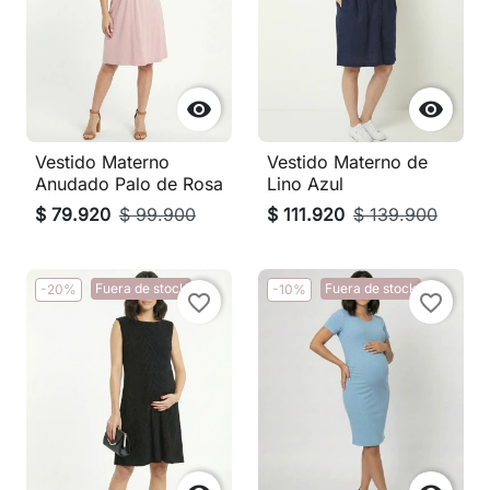


Vestido Materno
Vestido Materno de
Anudado Palo de Rosa
Lino Azul
$ 79.920
$ 99.900
$ 111.920
$ 139.900
Fuera de stock
Fuera de stock
-20%
-10%
favorite_border
favorite_border