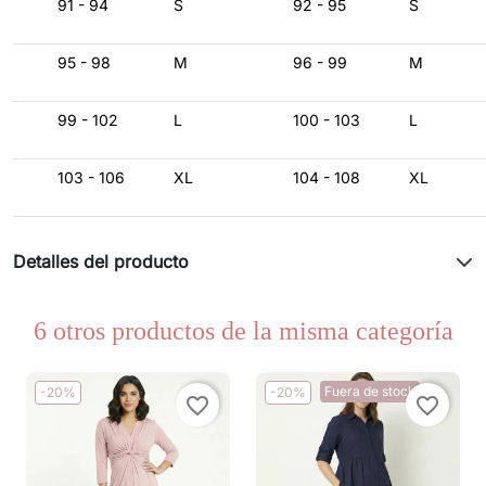
91 - 94
S
92 - 95
S
95 - 98
M
96 - 99
M
99 - 102
L
100 - 103
L
103 - 106
XL
104 - 108
XL
Detalles del producto
6 otros productos de la misma categoría
Fuera de stock
-20%
-20%
favorite_border
favorite_border