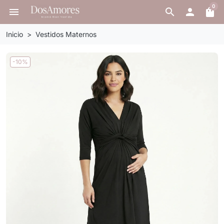
0
menu
search

shopping_bag
Inicio
Vestidos Maternos
-10%