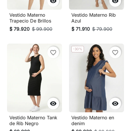


Vestido Materno
Vestido Materno Rib
Trapecio De Brillos
Azul
$ 79.920
$ 99.900
$ 71.910
$ 79.900
-30%
favorite_border
favorite_border


Vestido Materno Tank
Vestido Materno en
de Rib Negro
denim