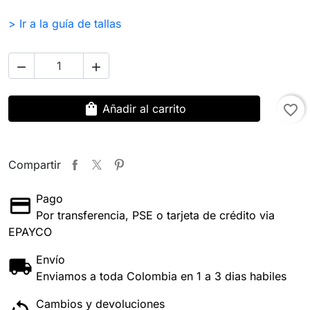
> Ir a la guía de tallas


shopping_bag
Añadir al carrito
favorite_border
Compartir
Pago
Por transferencia, PSE o tarjeta de crédito via
EPAYCO
Envío
Enviamos a toda Colombia en 1 a 3 dias habiles
Cambios y devoluciones