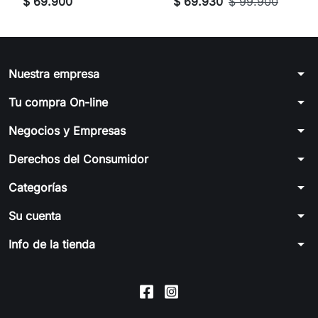
$ 69.900
$ 69.930
$ 99.900
arrow_drop_down
Nuestra empresa
arrow_drop_down
Tu compra On-line
arrow_drop_down
Negocios y Empresas
arrow_drop_down
Derechos del Consumidor
arrow_drop_down
Categorías
arrow_drop_down
Su cuenta
arrow_drop_down
Info de la tienda