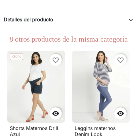
Detalles del producto
8 otros productos de la misma categoría
-20%
favorite_border
favorite_border


Shorts Maternos Drill
Leggins maternos
Azul
Denim Look