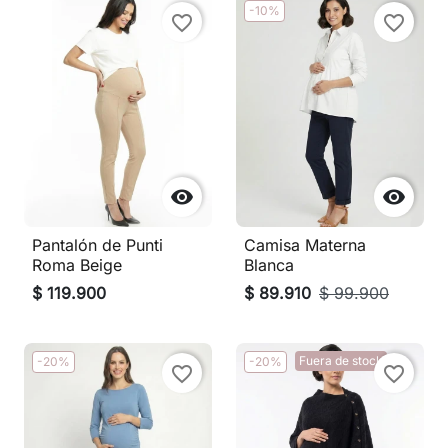
-10%
favorite_border
favorite_border


Pantalón de Punti
Camisa Materna
Roma Beige
Blanca
$ 119.900
$ 89.910
$ 99.900
Fuera de stock
-20%
-20%
favorite_border
favorite_border