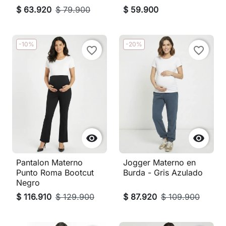
$ 63.920
$ 79.900
$ 59.900
-10%
-20%
favorite_border
favorite_border


Pantalon Materno
Jogger Materno en
Punto Roma Bootcut
Burda - Gris Azulado
Negro
$ 116.910
$ 129.900
$ 87.920
$ 109.900