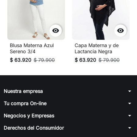


Blusa Materna Azul
Capa Materna y de
Sereno 3/4
Lactancia Negra
$ 63.920
$ 79.900
$ 63.920
$ 79.900
arrow_drop_down
Nuestra empresa
arrow_drop_down
Tu compra On-line
arrow_drop_down
Negocios y Empresas
arrow_drop_down
Derechos del Consumidor