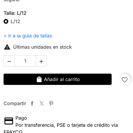
Talla: L/12
L/12
> Ir a la guía de tallas

Últimas unidades en stock


shopping_bag
Añadir al carrito
favorite_border
Compartir
Pago
Por transferencia, PSE o tarjeta de crédito via
EPAYCO