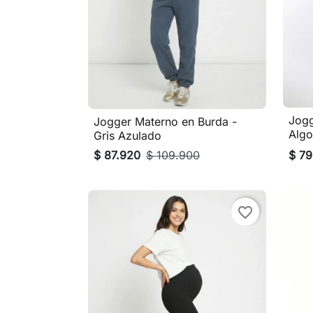
Jogg
Jogger Materno en Burda -

Vista rápida
Algo
Gris Azulado
$ 87.920
$ 109.900
$ 79
favorite_border