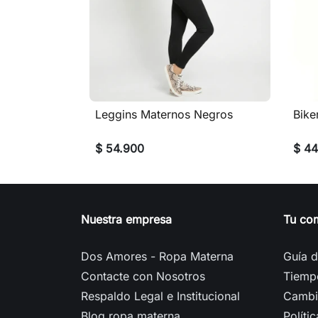
Leggins Maternos Negros
Bike

Vista rápida
$ 54.900
$ 44
Nuestra empresa
Tu co
Dos Amores - Ropa Materna
Guía d
Contacte con Nosotros
Tiemp
Respaldo Legal e Institucional
Cambi
Blog ropa materna
Políti