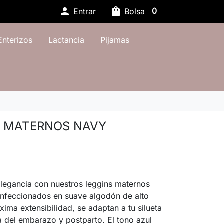

shopping_bag
0
Entrar
Bolsa
Enterizos
Lactancia
Pijamas
S MATERNOS NAVY
elegancia con nuestros leggins maternos
onfeccionados en suave algodón de alto
ima extensibilidad, se adaptan a tu silueta
 del embarazo y postparto. El tono azul