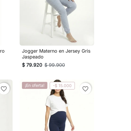
ro
Jogger Materno en Jersey Gris

Vista rápida
Jaspeado
$ 79.920
$ 99.900
¡En oferta!
-$ 15.000
favorite_border
favorite_border