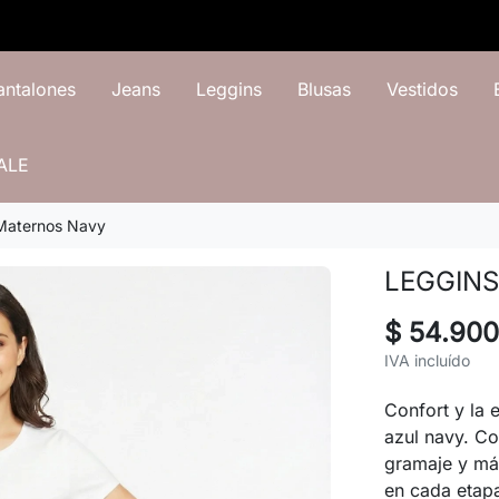
antalones
Jeans
Leggins
Blusas
Vestidos
ALE
Maternos Navy
LEGGIN
$ 54.900
IVA incluído
Confort y la 
azul navy. C
gramaje y máx
en cada etapa