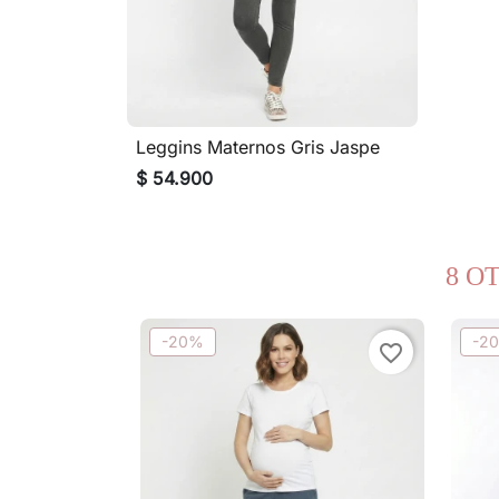
Leggins Maternos Gris Jaspe

Vista rápida
$ 54.900
8 O
-20%
-2
favorite_border