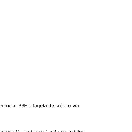
erencia, PSE o tarjeta de crédito via
a toda Colombia en 1 a 3 dias habiles