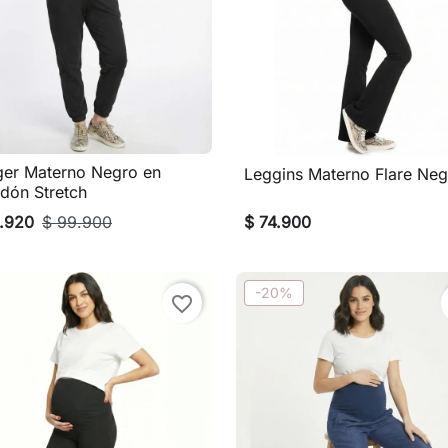
er Materno Negro en
Leggins Materno Flare Neg

Vista rápida

Vista rápida
dón Stretch
.920
$ 99.900
$ 74.900
-20%
favorite_border