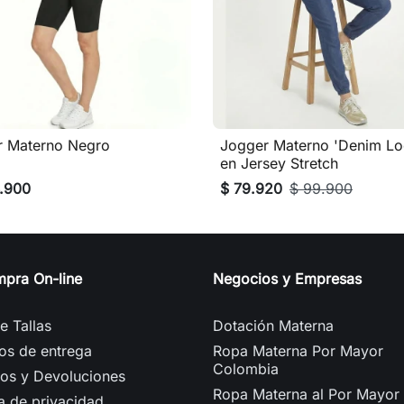
r Materno Negro
Jogger Materno 'Denim Lo

Vista rápida

Vista rápida
en Jersey Stretch
.900
$ 79.920
$ 99.900
mpra On-line
Negocios y Empresas
e Tallas
Dotación Materna
os de entrega
Ropa Materna Por Mayor
Colombia
os y Devoluciones
Ropa Materna al Por Mayor
ca de privacidad