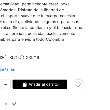
ersatilidad, permitiéndote crear looks
modos. Disfruta de la libertad de
el soporte suave que tu cuerpo necesita.
l día a día, actividades ligeras o para esos
elax. Siente la confianza y el bienestar que
uestras prendas pensadas exclusivamente
onibles para envío a todo Colombia
12
XL/14
XXL/16
de tallas
shopping_bag
Añadir al carrito
favorite_border
