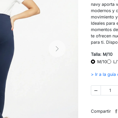
navy aporta v
modernos y có
movimiento y 
Ideales para e
momentos de r
te ofrecen n
para ti. Disp
Next
Talla: M/10
M/10
L/
> Ir a la guía 

Compartir