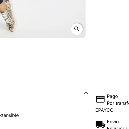
search
Pago
Por transf
EPAYCO
xtensible
Envío
Enviamos 