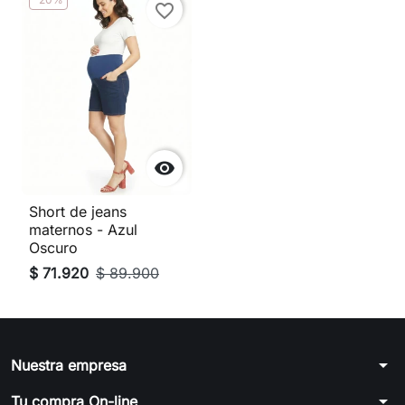
favorite_border

Short de jeans
maternos - Azul
Oscuro
$ 71.920
$ 89.900
arrow_drop_down
Nuestra empresa
arrow_drop_down
Tu compra On-line