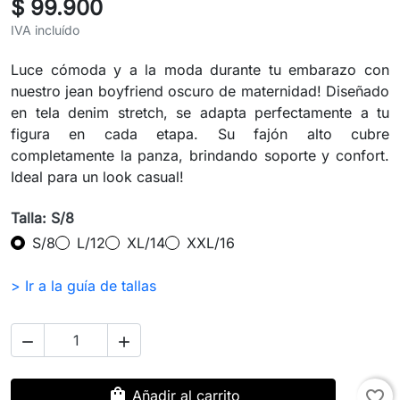
$ 99.900
IVA incluído
Luce cómoda y a la moda durante tu embarazo con
nuestro jean boyfriend oscuro de maternidad! Diseñado
en tela denim stretch, se adapta perfectamente a tu
figura en cada etapa. Su fajón alto cubre
completamente la panza, brindando soporte y confort.
Ideal para un look casual!
Talla: S/8
S/8
L/12
XL/14
XXL/16
> Ir a la guía de tallas


shopping_bag
Añadir al carrito
favorite_border