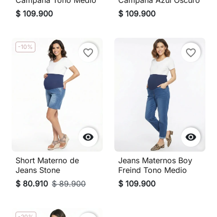
Campana Tono Medio
Campana Azul Oscuro
$ 109.900
$ 109.900
-10%
favorite_border
favorite_border


Short Materno de
Jeans Maternos Boy
Jeans Stone
Freind Tono Medio
$ 80.910
$ 89.900
$ 109.900
-20%