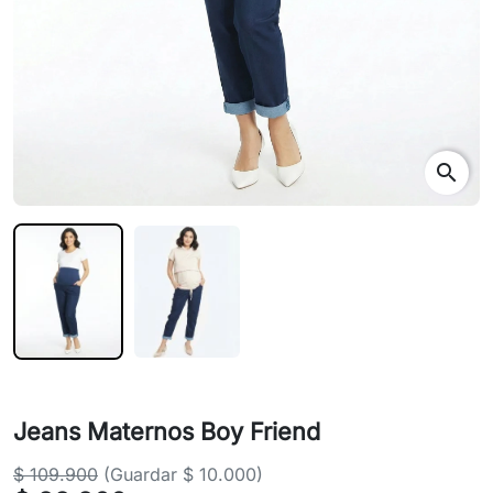
search
Jeans Maternos Boy Friend
$ 109.900
(Guardar $ 10.000)